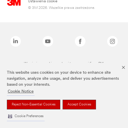
Ustawienia cookie
© 3M 2026. Wszelkie prawa zastrzeżone.
Wymienione marki są znakami towarowymi firmy 3M.
This website uses cookies on your device to enhance site
navigation, analyze site usage, and deliver you advertisements
based on your interests.
Cookie Notice
Reject Non-Essential Cookies
Accept Cookies
Cookie Preferences