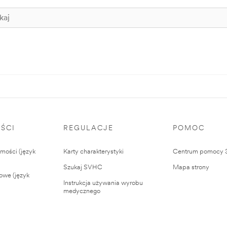
ŚCI
REGULACJE
POMOC
ości (język
Karty charakterystyki
Centrum pomocy
Szukaj SVHC
Mapa strony
owe (język
Instrukcja używania wyrobu
medycznego