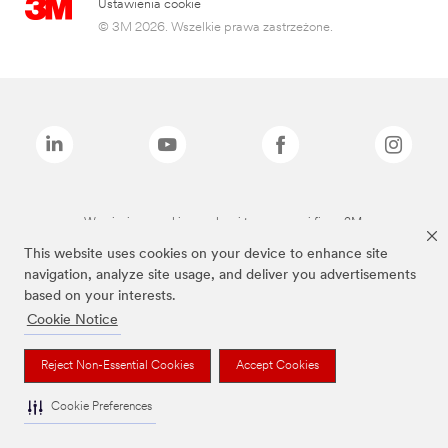
Ustawienia cookie
© 3M 2026. Wszelkie prawa zastrzeżone.
Wymienione marki są znakami towarowymi firmy 3M.
This website uses cookies on your device to enhance site
navigation, analyze site usage, and deliver you advertisements
based on your interests.
Cookie Notice
Reject Non-Essential Cookies
Accept Cookies
Cookie Preferences