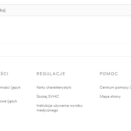
ŚCI
REGULACJE
POMOC
ości (język
Karty charakterystyki
Centrum pomocy
Szukaj SVHC
Mapa strony
owe (język
Instrukcja używania wyrobu
medycznego