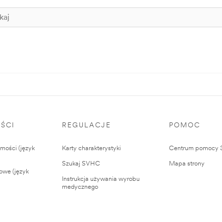
ŚCI
REGULACJE
POMOC
ości (język
Karty charakterystyki
Centrum pomocy
Szukaj SVHC
Mapa strony
owe (język
Instrukcja używania wyrobu
medycznego