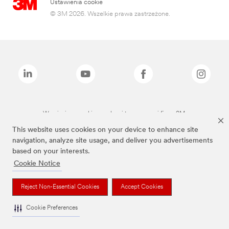
Ustawienia cookie
© 3M 2026. Wszelkie prawa zastrzeżone.
Wymienione marki są znakami towarowymi firmy 3M.
This website uses cookies on your device to enhance site
navigation, analyze site usage, and deliver you advertisements
based on your interests.
Cookie Notice
Reject Non-Essential Cookies
Accept Cookies
Cookie Preferences