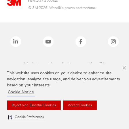
Ustawienia cookie
© 3M 2026. Wszelkie prawa zastrzeżone.
Wymienione marki są znakami towarowymi firmy 3M.
This website uses cookies on your device to enhance site
navigation, analyze site usage, and deliver you advertisements
based on your interests.
Cookie Notice
Reject Non-Essential Cookies
Accept Cookies
Cookie Preferences