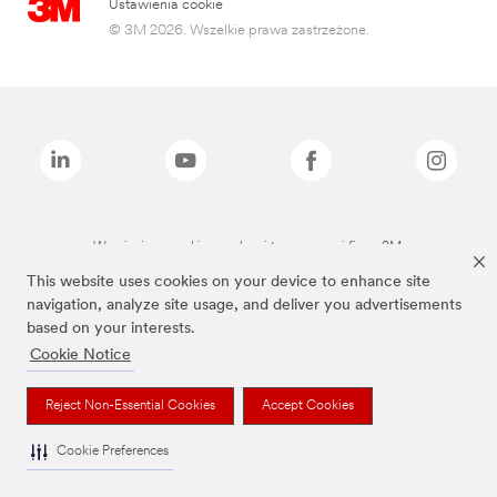
Ustawienia cookie
© 3M 2026. Wszelkie prawa zastrzeżone.
Wymienione marki są znakami towarowymi firmy 3M.
This website uses cookies on your device to enhance site
navigation, analyze site usage, and deliver you advertisements
based on your interests.
Cookie Notice
Reject Non-Essential Cookies
Accept Cookies
Cookie Preferences