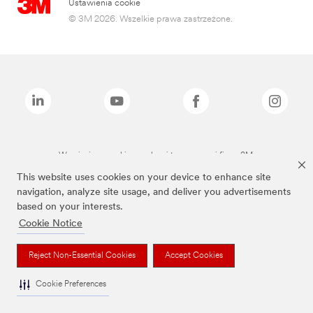
Ustawienia cookie
© 3M 2026. Wszelkie prawa zastrzeżone.
Wymienione marki są znakami towarowymi firmy 3M.
This website uses cookies on your device to enhance site
navigation, analyze site usage, and deliver you advertisements
based on your interests.
Cookie Notice
Reject Non-Essential Cookies
Accept Cookies
Cookie Preferences