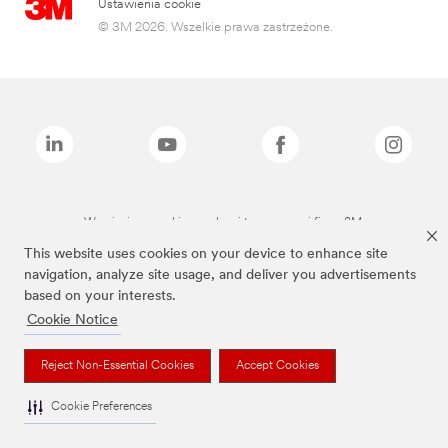
Ustawienia cookie
© 3M 2026. Wszelkie prawa zastrzeżone.
Wymienione marki są znakami towarowymi firmy 3M.
This website uses cookies on your device to enhance site
navigation, analyze site usage, and deliver you advertisements
based on your interests.
Cookie Notice
Reject Non-Essential Cookies
Accept Cookies
Cookie Preferences