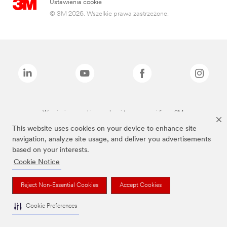
Ustawienia cookie
© 3M 2026. Wszelkie prawa zastrzeżone.
Wymienione marki są znakami towarowymi firmy 3M.
This website uses cookies on your device to enhance site
navigation, analyze site usage, and deliver you advertisements
based on your interests.
Cookie Notice
Reject Non-Essential Cookies
Accept Cookies
Cookie Preferences