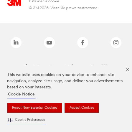
Ustawienia cookie
© 3M 2026. Wszelkie prawa zastrzeżone.
Wymienione marki są znakami towarowymi firmy 3M.
This website uses cookies on your device to enhance site
navigation, analyze site usage, and deliver you advertisements
based on your interests.
Cookie Notice
Reject Non-Essential Cookies
Accept Cookies
Cookie Preferences