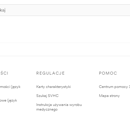
ŚCI
REGULACJE
POMOC
ości (język
Karty charakterystyki
Centrum pomocy
Szukaj SVHC
Mapa strony
owe (język
Instrukcja używania wyrobu
medycznego