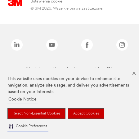
Ustawienia cookie
© 3M 2026. Wszelkie prawa zastrzeżone.
Wymienione marki są znakami towarowymi firmy 3M.
This website uses cookies on your device to enhance site
navigation, analyze site usage, and deliver you advertisements
based on your interests.
Cookie Notice
Reject Non-Essential Cookies
Accept Cookies
Cookie Preferences