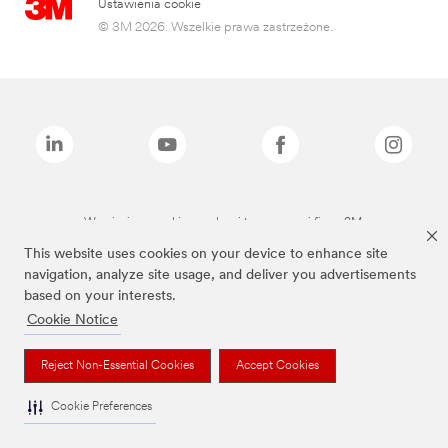
Ustawienia cookie
© 3M 2026. Wszelkie prawa zastrzeżone.
Wymienione marki są znakami towarowymi firmy 3M.
This website uses cookies on your device to enhance site
navigation, analyze site usage, and deliver you advertisements
based on your interests.
Cookie Notice
Reject Non-Essential Cookies
Accept Cookies
Cookie Preferences