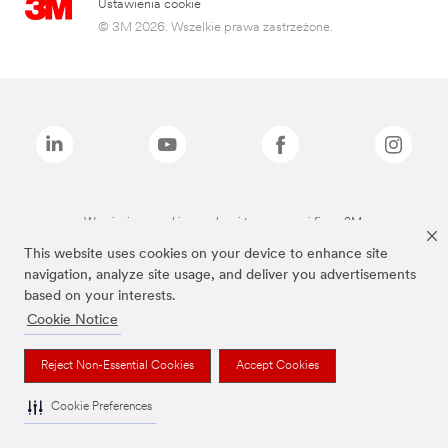
Ustawienia cookie
© 3M 2026. Wszelkie prawa zastrzeżone.
Wymienione marki są znakami towarowymi firmy 3M.
This website uses cookies on your device to enhance site
navigation, analyze site usage, and deliver you advertisements
based on your interests.
Cookie Notice
Reject Non-Essential Cookies
Accept Cookies
Cookie Preferences