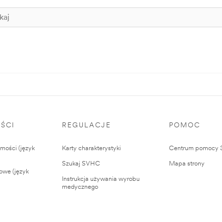
ŚCI
REGULACJE
POMOC
ości (język
Karty charakterystyki
Centrum pomocy
Szukaj SVHC
Mapa strony
owe (język
Instrukcja używania wyrobu
medycznego