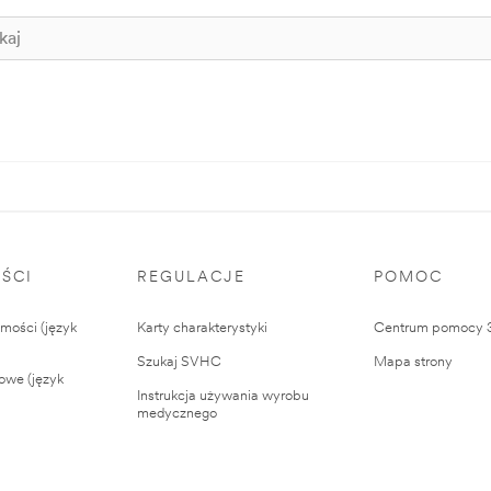
ŚCI
REGULACJE
POMOC
ości (język
Karty charakterystyki
Centrum pomocy
Szukaj SVHC
Mapa strony
owe (język
Instrukcja używania wyrobu
medycznego