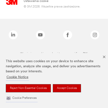
Ustawienia cookie
© 3M 2026. Wszelkie prawa zastrzeżone.
Wymienione marki są znakami towarowymi firmy 3M.
This website uses cookies on your device to enhance site
navigation, analyze site usage, and deliver you advertisements
based on your interests.
Cookie Notice
Reject Non-Essential Cookies
Accept Cookies
Cookie Preferences