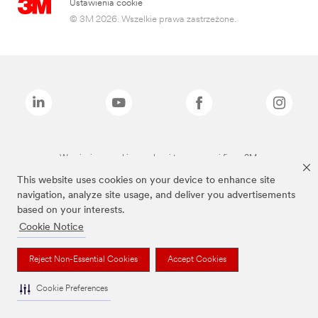
Ustawienia cookie
© 3M 2026. Wszelkie prawa zastrzeżone.
Wymienione marki są znakami towarowymi firmy 3M.
This website uses cookies on your device to enhance site
navigation, analyze site usage, and deliver you advertisements
based on your interests.
Cookie Notice
Reject Non-Essential Cookies
Accept Cookies
Cookie Preferences