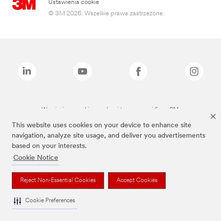
Ustawienia cookie
© 3M 2026. Wszelkie prawa zastrzeżone.
Wymienione marki są znakami towarowymi firmy 3M.
This website uses cookies on your device to enhance site
navigation, analyze site usage, and deliver you advertisements
based on your interests.
Cookie Notice
Reject Non-Essential Cookies
Accept Cookies
Cookie Preferences