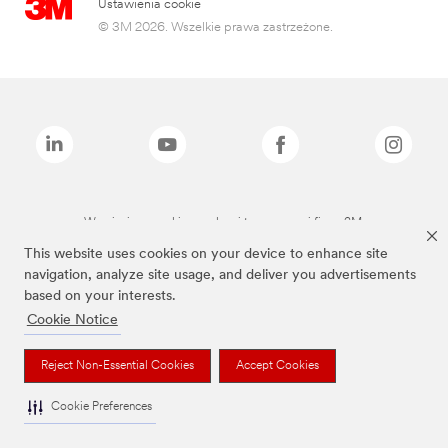
Ustawienia cookie
© 3M 2026. Wszelkie prawa zastrzeżone.
Wymienione marki są znakami towarowymi firmy 3M.
This website uses cookies on your device to enhance site
navigation, analyze site usage, and deliver you advertisements
based on your interests.
Cookie Notice
Reject Non-Essential Cookies
Accept Cookies
Cookie Preferences