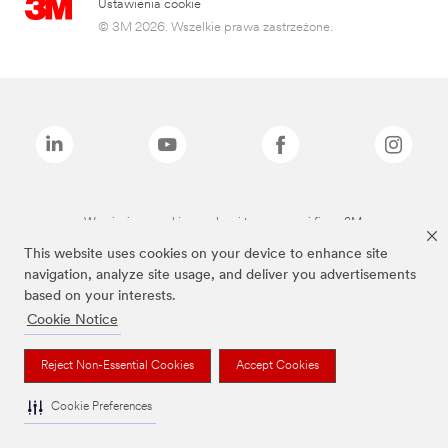
Ustawienia cookie
© 3M 2026. Wszelkie prawa zastrzeżone.
Wymienione marki są znakami towarowymi firmy 3M.
This website uses cookies on your device to enhance site
navigation, analyze site usage, and deliver you advertisements
based on your interests.
Cookie Notice
Reject Non-Essential Cookies
Accept Cookies
Cookie Preferences