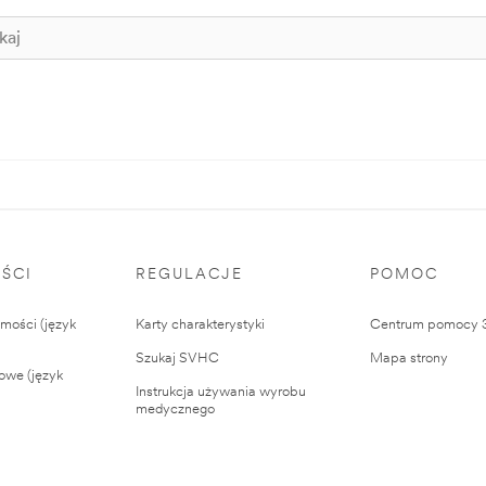
ŚCI
REGULACJE
POMOC
ości (język
Karty charakterystyki
Centrum pomocy
Szukaj SVHC
Mapa strony
owe (język
Instrukcja używania wyrobu
medycznego