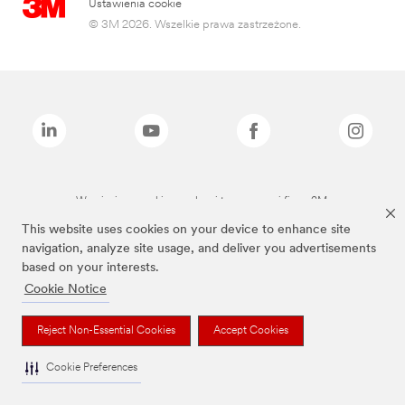
Ustawienia cookie
© 3M 2026. Wszelkie prawa zastrzeżone.
Wymienione marki są znakami towarowymi firmy 3M.
This website uses cookies on your device to enhance site
navigation, analyze site usage, and deliver you advertisements
based on your interests.
Cookie Notice
Reject Non-Essential Cookies
Accept Cookies
Cookie Preferences