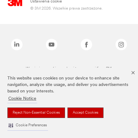
Ustawienia cookie
© 3M 2026. Wszelkie prawa zastrzeżone.
Wymienione marki są znakami towarowymi firmy 3M.
This website uses cookies on your device to enhance site
navigation, analyze site usage, and deliver you advertisements
based on your interests.
Cookie Notice
Reject Non-Essential Cookies
Accept Cookies
Cookie Preferences