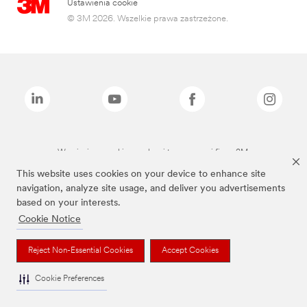
Ustawienia cookie
© 3M 2026. Wszelkie prawa zastrzeżone.
Wymienione marki są znakami towarowymi firmy 3M.
This website uses cookies on your device to enhance site
navigation, analyze site usage, and deliver you advertisements
based on your interests.
Cookie Notice
Reject Non-Essential Cookies
Accept Cookies
Cookie Preferences