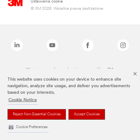
Ustawienia cookie
© 3M 2026. Wszelkie prawa zastrzeżone.
Wymienione marki są znakami towarowymi firmy 3M.
This website uses cookies on your device to enhance site
navigation, analyze site usage, and deliver you advertisements
based on your interests.
Cookie Notice
Reject Non-Essential Cookies
Accept Cookies
Cookie Preferences