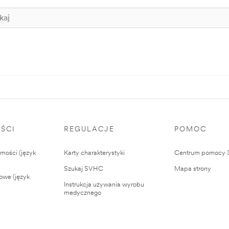
ŚCI
REGULACJE
POMOC
ości (język
Karty charakterystyki
Centrum pomocy
Szukaj SVHC
Mapa strony
owe (język
Instrukcja używania wyrobu
medycznego