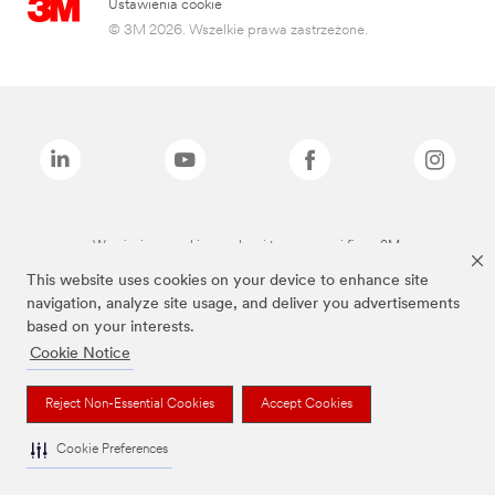
Ustawienia cookie
© 3M 2026. Wszelkie prawa zastrzeżone.
Wymienione marki są znakami towarowymi firmy 3M.
This website uses cookies on your device to enhance site
navigation, analyze site usage, and deliver you advertisements
based on your interests.
Cookie Notice
Reject Non-Essential Cookies
Accept Cookies
Cookie Preferences