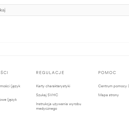
ŚCI
REGULACJE
POMOC
ości (język
Karty charakterystyki
Centrum pomocy
Szukaj SVHC
Mapa strony
owe (język
Instrukcja używania wyrobu
medycznego