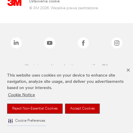
Ustawienia cookie
© 3M 2026. Wszelkie prawa zastrzeżone.
Wymienione marki są znakami towarowymi firmy 3M.
This website uses cookies on your device to enhance site
navigation, analyze site usage, and deliver you advertisements
based on your interests.
Cookie Notice
Reject Non-Essential Cookies
Accept Cookies
Cookie Preferences