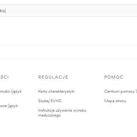
ŚCI
REGULACJE
POMOC
ości (język
Karty charakterystyki
Centrum pomocy
Szukaj SVHC
Mapa strony
owe (język
Instrukcja używania wyrobu
medycznego