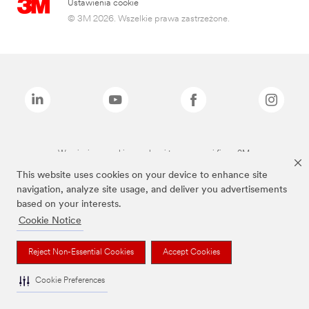
Ustawienia cookie
© 3M 2026. Wszelkie prawa zastrzeżone.
Wymienione marki są znakami towarowymi firmy 3M.
This website uses cookies on your device to enhance site
navigation, analyze site usage, and deliver you advertisements
based on your interests.
Cookie Notice
Reject Non-Essential Cookies
Accept Cookies
Cookie Preferences