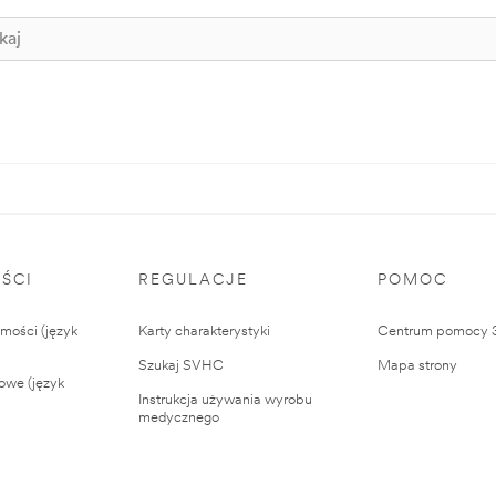
ŚCI
REGULACJE
POMOC
ości (język
Karty charakterystyki
Centrum pomocy
Szukaj SVHC
Mapa strony
owe (język
Instrukcja używania wyrobu
medycznego