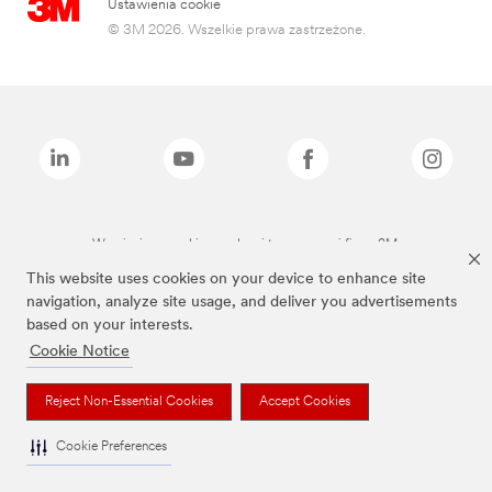
Ustawienia cookie
© 3M 2026. Wszelkie prawa zastrzeżone.
Wymienione marki są znakami towarowymi firmy 3M.
This website uses cookies on your device to enhance site
navigation, analyze site usage, and deliver you advertisements
based on your interests.
Cookie Notice
Reject Non-Essential Cookies
Accept Cookies
Cookie Preferences