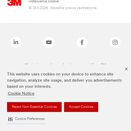
Ustawienia cookie
© 3M 2026. Wszelkie prawa zastrzeżone.
Wymienione marki są znakami towarowymi firmy 3M.
This website uses cookies on your device to enhance site
navigation, analyze site usage, and deliver you advertisements
based on your interests.
Cookie Notice
Reject Non-Essential Cookies
Accept Cookies
Cookie Preferences