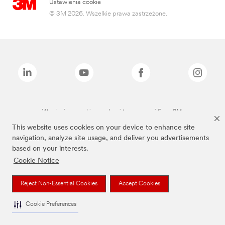
Ustawienia cookie
© 3M 2026. Wszelkie prawa zastrzeżone.
Wymienione marki są znakami towarowymi firmy 3M.
This website uses cookies on your device to enhance site
navigation, analyze site usage, and deliver you advertisements
based on your interests.
Cookie Notice
Reject Non-Essential Cookies
Accept Cookies
Cookie Preferences