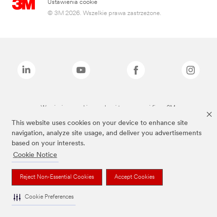
Ustawienia cookie
© 3M 2026. Wszelkie prawa zastrzeżone.
Wymienione marki są znakami towarowymi firmy 3M.
This website uses cookies on your device to enhance site
navigation, analyze site usage, and deliver you advertisements
based on your interests.
Cookie Notice
Reject Non-Essential Cookies
Accept Cookies
Cookie Preferences