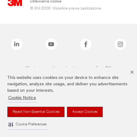
Ustawienia cookie
© 3M 2026. Wszelkie prawa zastrzeżone.
Wymienione marki są znakami towarowymi firmy 3M.
This website uses cookies on your device to enhance site
navigation, analyze site usage, and deliver you advertisements
based on your interests.
Cookie Notice
Reject Non-Essential Cookies
Accept Cookies
Cookie Preferences