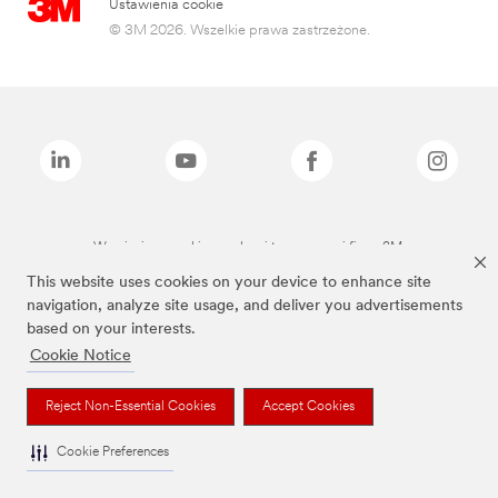
Ustawienia cookie
© 3M 2026. Wszelkie prawa zastrzeżone.
Wymienione marki są znakami towarowymi firmy 3M.
This website uses cookies on your device to enhance site
navigation, analyze site usage, and deliver you advertisements
based on your interests.
Cookie Notice
Reject Non-Essential Cookies
Accept Cookies
Cookie Preferences