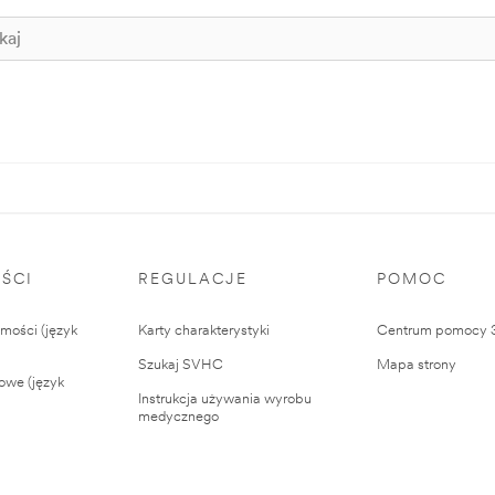
ŚCI
REGULACJE
POMOC
ości (język
Karty charakterystyki
Centrum pomocy
Szukaj SVHC
Mapa strony
owe (język
Instrukcja używania wyrobu
medycznego