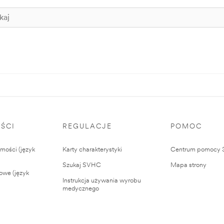
ŚCI
REGULACJE
POMOC
ości (język
Karty charakterystyki
Centrum pomocy
Szukaj SVHC
Mapa strony
owe (język
Instrukcja używania wyrobu
medycznego