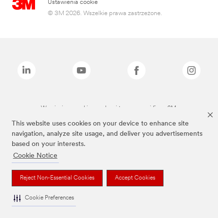
Ustawienia cookie
© 3M 2026. Wszelkie prawa zastrzeżone.
Wymienione marki są znakami towarowymi firmy 3M.
This website uses cookies on your device to enhance site
navigation, analyze site usage, and deliver you advertisements
based on your interests.
Cookie Notice
Reject Non-Essential Cookies
Accept Cookies
Cookie Preferences