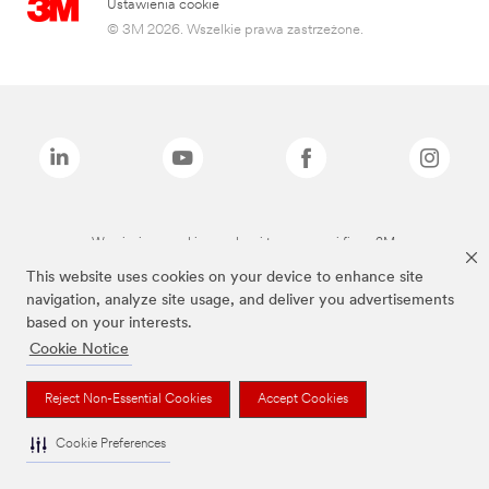
Ustawienia cookie
© 3M 2026. Wszelkie prawa zastrzeżone.
Wymienione marki są znakami towarowymi firmy 3M.
This website uses cookies on your device to enhance site
navigation, analyze site usage, and deliver you advertisements
based on your interests.
Cookie Notice
Reject Non-Essential Cookies
Accept Cookies
Cookie Preferences