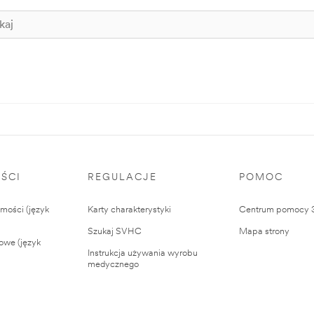
ŚCI
REGULACJE
POMOC
ości (język
Karty charakterystyki
Centrum pomocy
Szukaj SVHC
Mapa strony
owe (język
Instrukcja używania wyrobu
medycznego