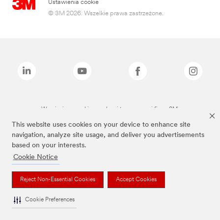
Ustawienia cookie
© 3M 2026. Wszelkie prawa zastrzeżone.
Wymienione marki są znakami towarowymi firmy 3M.
This website uses cookies on your device to enhance site
navigation, analyze site usage, and deliver you advertisements
based on your interests.
Cookie Notice
Reject Non-Essential Cookies
Accept Cookies
Cookie Preferences