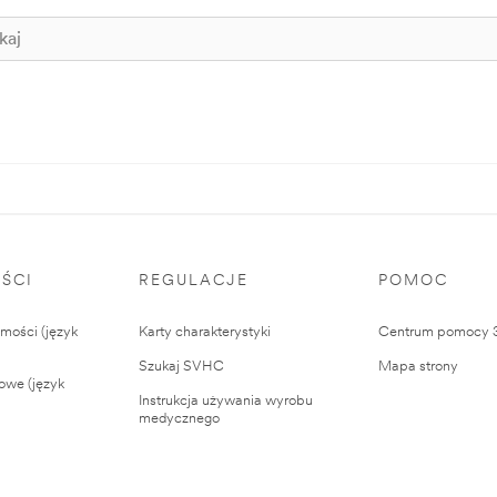
ŚCI
REGULACJE
POMOC
ości (język
Karty charakterystyki
Centrum pomocy
Szukaj SVHC
Mapa strony
owe (język
Instrukcja używania wyrobu
medycznego