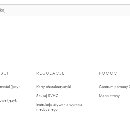
ŚCI
REGULACJE
POMOC
ości (język
Karty charakterystyki
Centrum pomocy
Szukaj SVHC
Mapa strony
owe (język
Instrukcja używania wyrobu
medycznego