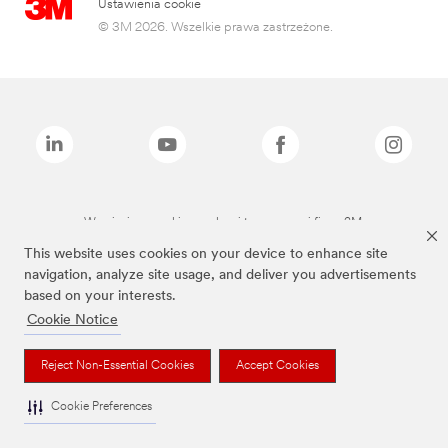
Ustawienia cookie
© 3M 2026. Wszelkie prawa zastrzeżone.
Wymienione marki są znakami towarowymi firmy 3M.
This website uses cookies on your device to enhance site
navigation, analyze site usage, and deliver you advertisements
based on your interests.
Cookie Notice
Reject Non-Essential Cookies
Accept Cookies
Cookie Preferences